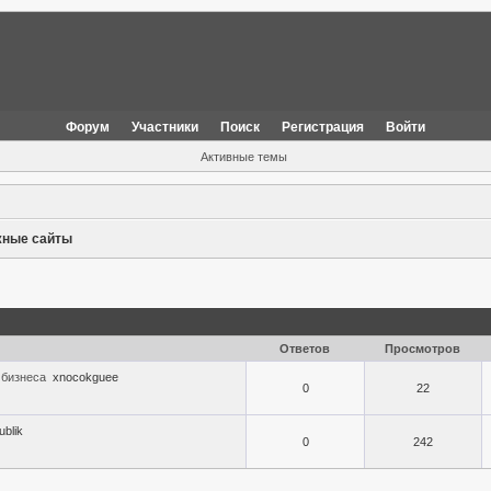
Форум
Участники
Поиск
Регистрация
Войти
Активные темы
жные сайты
Ответов
Просмотров
 бизнеса
xnocokguee
0
22
ublik
0
242