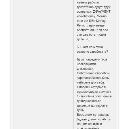
начала работы
достаточно будет двух
основных: Z-PAYMENT
и Webmoney. Можно
еще и и RBK Money.
Регистрация везде
бесплатная.Если все
это уже есть - идем
дальше...
5. Сколько можно
реально заработать?
Будет определяться
несколькими
факторами:
Собственно способом
заработка который вы
изберете для себя.
Способы которые я
рекомендовал в пункте
1 способны обеспечить
доход несколько
десятков долларов в
день.
Временем которое вы
будете уделять работе
Вашим опытом и
практическими