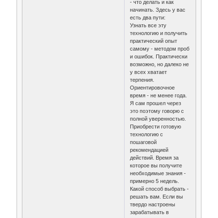
- что делать и как
начинать. Здесь у вас
есть два пути:
Узнать все эту
технологию и получить
практический опыт
самому - методом проб
и ошибок. Практически
возможно, но далеко не
у всех хватает
терпения.
Ориентировочное
время - не менее года.
Я сам прошел через
это поэтому говорю с
полной уверенностью.
Приобрести готовую
технологию с
пошаговой
рекомендацией
действий. Время за
которое вы получите
необходимые знания -
примерно 5 недель.
Какой способ выбрать -
решать вам. Если вы
твердо настроены
зарабатывать в