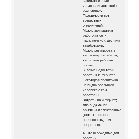
зависите и сами
устанавливаете себе
распорядок;
Практически нет
возрастных
ограничений;
Можно заниматься
работой в сети
параллельно с другими
заработками;
Можно регулировать
как размер заработка,
так и свое рабочее
время;
3. Какие недостатки
работы в Интернет?
Некоторая специфика -
не видно реального
человека с кем
работаешь;
Затраты на интернет;
Два вида денег -
обычные и электронные
(хотя это скорее
особенность, чем
недостаток).
4. Что необходимо для
работы?