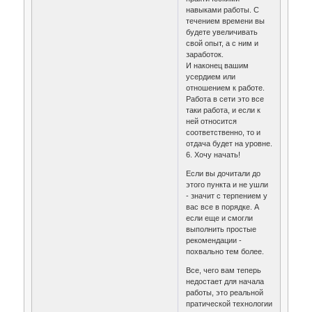
навыками работы. С
течением времени вы
будете увеличивать
свой опыт, а с ним и
заработок.
И наконец вашим
усердием или
отношением к работе.
Работа в сети это все
таки работа, и если к
ней относится
соответственно, то и
отдача будет на уровне.
6. Хочу начать!
Если вы дочитали до
этого пункта и не ушли
- значит с терпением у
вас все в порядке. А
если еще и смогли
выполнить простые
рекомендации -
похвально тем более.
Все, чего вам теперь
недостает для начала
работы, это реальной
пратической технологии