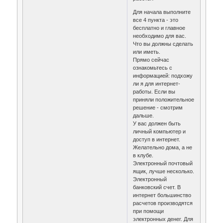
Для начала выполните
все 4 пункта - это
бесплатно и главное
необходимо для вас.
Что вы должны сделать
или иметь.
Прямо сейчас
ознакомьтесь с
информацией: подхожу
ли я для интернет-
работы. Если вы
приняли положительное
решение - смотрим
дальше.
У вас должен быть
личный компьютер и
доступ в интернет.
Желательно дома, а не
в клубе.
Электронный почтовый
ящик, лучше несколько.
Электронный
банковский счет. В
интернет большинство
расчетов производятся
при помощи
электронных денег. Для