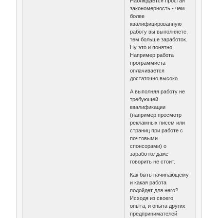
Наблюдается простая
закономерность - чем
более
квалифицированную
работу вы выполняете,
тем больше заработок.
Ну это и понятно.
Например работа
программиста
оплачивается
достаточно высоко.
А выполняя работу не
требующей
квалификации
(например просмотр
рекламных писем или
страниц при работе с
почтовыми
спонсорами) о
заработке даже
говорить не стоит.
Как быть начинающему
и какая работа
подойдет для него?
Исходя из своего
опыта, и опыта других
предпринимателей