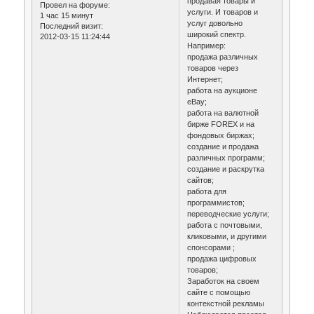
продавая товары и
Провел на форуме:
услуги. И товаров и
1 час 15 минут
услуг довольно
Последний визит:
широкий спектр.
2012-03-15 11:24:44
Например:
продажа различных
товаров через
Интернет;
работа на аукционе
еВау;
работа на валютной
бирже FOREX и на
фондовых биржах;
создание и продажа
различных программ;
создание и раскрутка
сайтов;
работа для
программистов;
переводческие услуги;
работа с почтовыми,
кликовыми, и другими
спонсорами ;
продажа цифровых
товаров;
Заработок на своем
сайте с помощью
контекстной рекламы