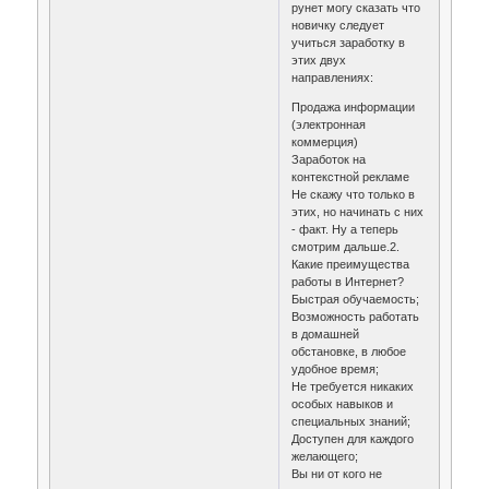
рунет могу сказать что
новичку следует
учиться заработку в
этих двух
направлениях:
Продажа информации
(электронная
коммерция)
Заработок на
контекстной рекламе
Не скажу что только в
этих, но начинать с них
- факт. Ну а теперь
смотрим дальше.2.
Какие преимущества
работы в Интернет?
Быстрая обучаемость;
Возможность работать
в домашней
обстановке, в любое
удобное время;
Не требуется никаких
особых навыков и
специальных знаний;
Доступен для каждого
желающего;
Вы ни от кого не